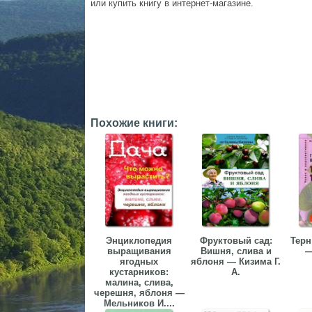
или купить книгу в интернет-магазине.
Похожие книги:
Энциклопедия
Фруктовый сад:
Терн
выращивания
Вишня, слива и
—
ягодных
яблоня — Кизима Г.
кустарников:
А.
малина, слива,
черешня, яблоня —
Мельников И....