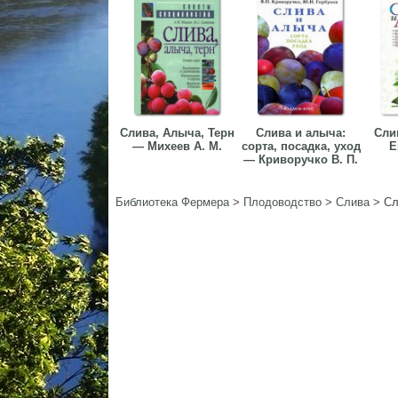
Слива, Алыча, Терн
Слива и алыча:
Сли
— Михеев А. М.
сорта, посадка, уход
Е
— Криворучко В. П.
Библиотека Фермера
>
Плодоводство
>
Слива
>
Сл