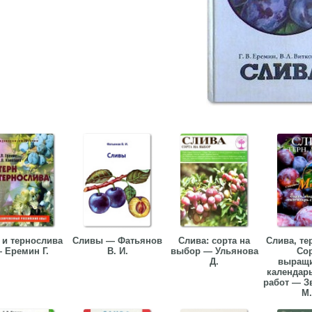
 и тернослива
Сливы — Фатьянов
Слива: сорта на
Слива, те
 Еремин Г.
В. И.
выбор — Ульянова
Сор
Д.
выращи
календар
работ — З
М.