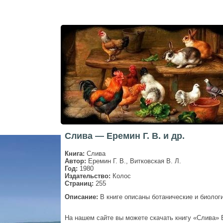
Слива — Еремин Г. В. и др.
Книга:
Слива
Автор:
Еремин Г. В., Витковская В. Л.
Год:
1980
Издательство:
Колос
Страниц:
255
Описание:
В книге описаны ботанические и биолог
На нашем сайте вы можете скачать книгу «Слива» Е