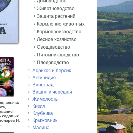
Домоводство
Животноводство
Защита растений
Кормление животных
Кормопроизводство
Лесное хозяйство
Овощеводство
Питомниководство
Плодоводство
Абрикос и персик
Актинидия
Виноград
Вишня и черешня
Жимолость
рн, алыча:
Кизил
та,
вание,
Клубника
ь садовых
Крыжовник
вонарев Н.
...
Малина