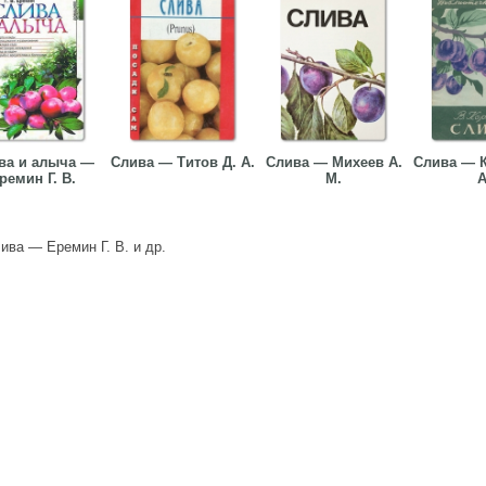
ва и алыча —
Слива — Титов Д. А.
Слива — Михеев А.
Слива — К
ремин Г. В.
М.
А
ива — Еремин Г. В. и др.