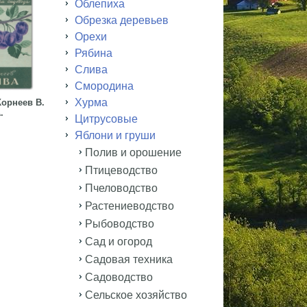
Облепиха
Обрезка деревьев
Орехи
Рябина
Слива
Смородина
Хурма
орнеев В.
.
Цитрусовые
Яблони и груши
Полив и орошение
Птицеводство
Пчеловодство
Растениеводство
Рыбоводство
Сад и огород
Садовая техника
Садоводство
Сельское хозяйство