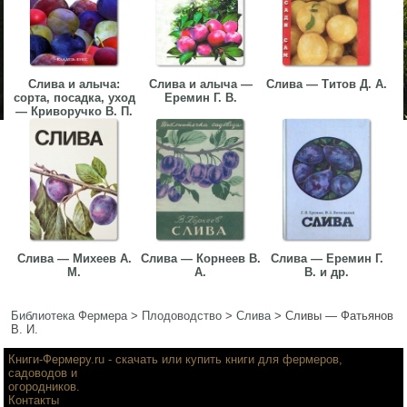
Слива и алыча:
Слива и алыча —
Слива — Титов Д. А.
сорта, посадка, уход
Еремин Г. В.
— Криворучко В. П.
Слива — Михеев А.
Слива — Корнеев В.
Слива — Еремин Г.
М.
А.
В. и др.
Библиотека Фермера
>
Плодоводство
>
Слива
>
Сливы — Фатьянов
В. И.
Книги-Фермеру.ru
- скачать или купить книги для фермеров,
садоводов и
огородников.
Контакты