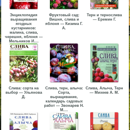
▼
Энциклопедия
Фруктовый сад:
Терн и тернослива
▼
выращивания
Вишня, слива и
— Еремин Г.
ягодных
яблоня — Кизима Г.
кустарников:
А.
малина, слива,
черешня, яблоня —
Мельников И....
▼
▼
Слива: сорта на
Слива, терн, алыча:
Слива, Алыча, Терн
выбор — Ульянова
Сорта,
— Михеев А. М.
Д.
выращивание,
календарь садовых
работ — Звонарев Н.
М....