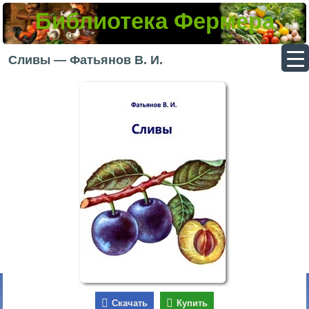
Библиотека Фермера
▼
Сливы — Фатьянов В. И.
▼
▼
▼
Скачать
Купить