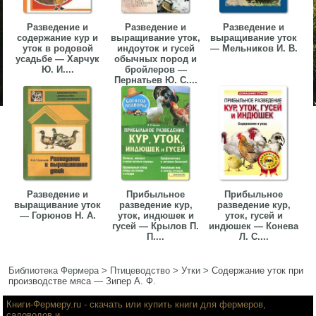
Разведение и
Разведение и
Разведение и
содержание кур и
выращивание уток,
выращивание уток
уток в родовой
индоуток и гусей
— Мельников И. В.
усадьбе — Харчук
обычных пород и
Ю. И....
бройлеров —
Пернатьев Ю. С....
Разведение и
Прибыльное
Прибыльное
выращивание уток
разведение кур,
разведение кур,
— Горюнов Н. А.
уток, индюшек и
уток, гусей и
гусей — Крылов П.
индюшек — Конева
П....
Л. С....
Библиотека Фермера
>
Птицеводство
>
Утки
>
Содержание уток при
производстве мяса — Зипер А. Ф.
Книги-Фермеру.ru
- скачать или купить книги для фермеров,
садоводов и