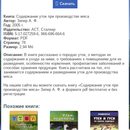
Скачать
▼
Книга:
Содержание уток при производстве мяса
Автор:
Зипер А. Ф.
Год:
2005 г.
Издательство:
АСТ, Сталкер
▼
ISBN:
5-17-027259-6, 966-696-664-6
Формат:
PDF
Страниц:
78
Размер:
2,94 Мб
▼
Описание:
В книге рассказано о породах уток, о методах их
содержания и уходе за ними, о требованиях к помещениям для их
разведения, особенностях кормления, профилактике заболеваний и
способах хранения продукции. Книга рассчитана на тех, кто
занимается содержанием и разведением уток для производства
мяса.
▼
На нашем сайте вы можете скачать книгу «Содержание уток при
производстве мяса» Зипер А. Ф. в формате pdf бесплатно и без
регистрации.
Похожие книги: