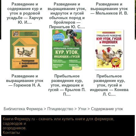
Разведение и
Разведение и
Разведение и
содержание кур и
выращивание уток,
выращивание уток
уток в родовой
индоуток и гусей
— Мельников И. В.
усадьбе — Харчук
обычных пород и
Ю. И....
бройлеров —
Пернатьев Ю. С....
Разведение и
Прибыльное
Прибыльное
выращивание уток
разведение кур,
разведение кур,
— Горюнов Н. А.
уток, индюшек и
уток, гусей и
гусей — Крылов П.
индюшек — Конева
П....
Л. С....
Библиотека Фермера
>
Птицеводство
>
Утки
>
Содержание уток
Книги-Фермеру.ru
- скачать или купить книги для фермеров,
садоводов и
огородников.
Контакты