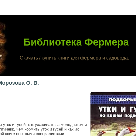
Библиотека Фермера
Скачать / купить книги для фермера и садовода.
Морозова О. В.
 уток и гусей, как ухаживать за молодняком и
тичник, чем кормить уток и гусей и как их
ой книге опытными специалистами-