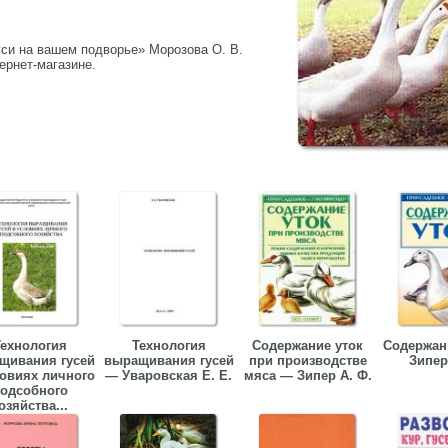
уси на вашем подворье» Морозова О. В.
тернет-магазине.
ехнология
Технология
Содержание уток
Содержан
щивания гусей
выращивания гусей
при производстве
Зипер
ловиях личного
— Уваровская Е. Е.
мяса — Зипер А. Ф.
одсобного
озяйства...