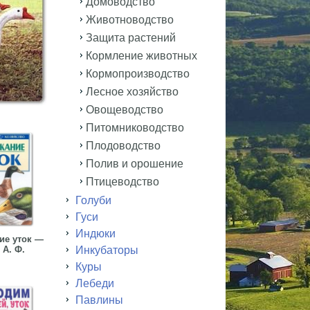
Домоводство
Животноводство
Защита растений
Кормление животных
Кормопроизводство
Лесное хозяйство
Овощеводство
Питомниководство
Плодоводство
Полив и орошение
Птицеводство
Голуби
Гуси
Индюки
ие уток —
 А. Ф.
Инкубаторы
Куры
Лебеди
Павлины