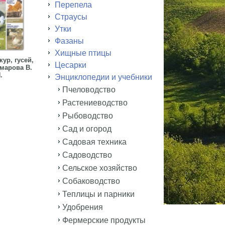
Перепела
Страусы
Утки
Фазаны
Хищные птицы
ур, гусей,
Цесарки
марова В.
.
Энциклопедии и учебники
Пчеловодство
Растениеводство
Рыбоводство
Сад и огород
Садовая техника
Садоводство
Сельское хозяйство
Собаководство
Теплицы и парники
Удобрения
Фермерские продукты