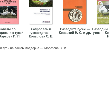
Советы по
Сапропель в
Разводите гусей —
Разводим к
щиванию гусей
гусеводстве —
Ковацкий Н. С. и др.
уток — Ко
аркова И. П.
Копылова С. В.
Н
 и гуси на вашем подворье — Морозова О. В.