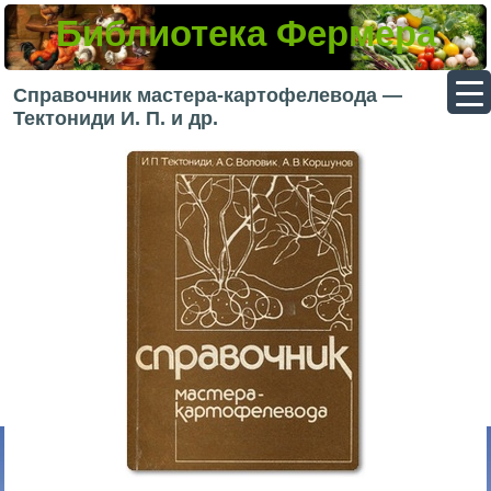
Библиотека Фермера
▼
Справочник мастера-картофелевода —
Тектониди И. П. и др.
▼
▼
▼