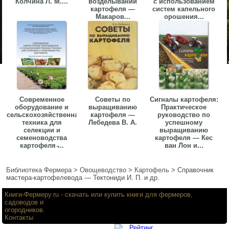
Колчина Л. М....
возделывании
с использованием
картофеля —
систем капельного
Макаров...
орошения...
Современное
Советы по
Сигналы картофеля:
оборудование и
выращиванию
Практическое
сельскохозяйственная
картофеля —
руководство по
техника для
Лебедева В. А.
успешному
селекции и
выращиванию
семеноводства
картофеля — Кес
картофеля ̵...
ван Лон и...
Библиотека Фермера
>
Овощеводство
>
Картофель
>
Справочник
мастера-картофелевода — Тектониди И. П. и др.
Книги-Фермеру.ru
- скачать или купить книги для фермеров,
садоводов и
огородников.
Контакты