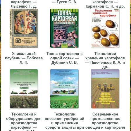
картофеля —
— Гусев С. А.
картофеля —
▼
Лысенко Т. Д.
Карманов С. Н. и др.
▼
▼
Уникальный
Тонна картофеля с
Технологии
клубень — Бобкова
одной сотки —
хранения картофеля
Л. П.
Дубинин С. В.
— Пшеченков К. А. и
др.
▼
Технологии и
Технологии
Современное
оборудование для
внесения удобрений
промышленное
производства
и применения
производство
картофеля —
средств защиты при
овощей и картофеля