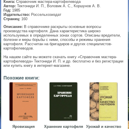
Книга:
Справочник мастера-картофелевода
Автор:
Тектониди И. П., Воловик А. С., Коршунов А. В.
▼
Год:
1985
Издательство:
Россельхозиздат
Страниц:
160
Описание:
В справочнике раскрыты основные вопросы
производства картофеля. Дана характеристика широко
▼
используемых в определенных зонах сортов. Описаны вредители,
болезни и меры борьбы с ними, способы и режимы хранения
картофеля. Рассчитан на бригадиров и других специалистов-
картофелеводов.
▼
На нашем сайте вы можете скачать книгу «Справочник мастера-
картофелевода» Тектониди И. П. и др. бесплатно и без регистрации
или купить книгу в интернет-магазине.
▼
Похожие книги:
Яровизация
Хранение картофеля
Урожай и качество