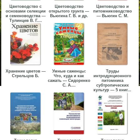
Цветоводство с
Цветоводство
Цветоводство и
основами селекции
открытого грунта —
питомниководство
и семеноводства —
Вьюгина Г. В. и др.
— Вьюгин С. М.
Тулинцев В. Г....
Хранение цветов —
Умные саженцы:
Труды
Стрельцов Б.
Что, куда и как
интродукционного
сажать — Сидоренко
питомника
С. А....
субтропических
культур — 5 книг...