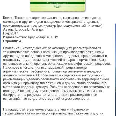
▼
Книга:
Технолого-территориальная организация производства
саженцев и других видов посадочного материала плодовых,
орехоплодных и ягодных культур (репродукционный питомник)
▼
Автор:
Егоров Е. А. и др.
Год:
2017
Издательство:
Краснодар: ФГБНУ
Страниц:
41
Описание:
В методических рекомендациях рассматриваются
▼
технологические основы организации производства саженцев и
других видов посадочного материала плодовых, орехоплодных и
ягодных культур: терминологический аппарат; нормативная база;
основные этапы и перечень организации специфических процессов.
На основе многолетних исследований представлены
▼
агрохимические требования к почвам организуемого плодово-
ягодного питомника. Особое место в содержании методических
рекомендаций уделено расчетному обоснованию территориальной
организации производства саженцев и других видов посадочного
материала садовых культур. Расчетные обоснования оптимальных
площадей по каждому функциональному элементу питомника
базируются на результатах многолетних производственных
испытаний, что свидетельствует об их достоверности.
На нашем сайте вы можете скачать книгу «Технолого-
территориальная организация производства саженцев и других