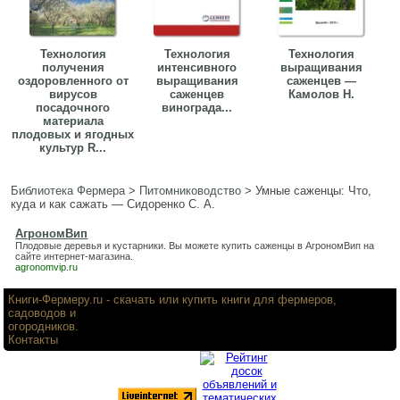
Технология
Технология
Технология
получения
интенсивного
выращивания
оздоровленного от
выращивания
саженцев —
вирусов
саженцев
Камолов Н.
посадочного
винограда...
материала
плодовых и ягодных
культур R...
Библиотека Фермера
>
Питомниководство
>
Умные саженцы: Что,
куда и как сажать — Сидоренко С. А.
АгрономВип
Плодовые деревья и кустарники. Вы можете купить саженцы в
АгрономВип
на
сайте интернет-магазина.
agronomvip.ru
Книги-Фермеру.ru
- скачать или купить книги для фермеров,
садоводов и
огородников.
Контакты