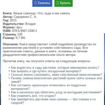
Скачать
Купить
▼
Книга:
Умные саженцы: Что, куда и как сажать
Автор:
Сидоренко С. А.
Год:
2013
Издательство:
Владис
▼
Формат:
djvu
ISBN:
978-5-9567-1590-1
Страниц:
128
Размер:
8,7 Мб
▼
Описание:
Книга представляет собой подробное руководство по
размножению растений в условиях собственного сада. Все
практические советы, данные в книге, основаны на личном
двадцатилетнем профессиональном опыте автора.
Прочитав книгу, вы получите ответы на следующие вопросы:
▼
Как вырастить в саду растения, которые невозможно купить?
Как выбрать и где купить посадочный материал?
Сколько можно сэкономить, имея собственный мини-питомник?
Почему семена многолетних растений нужно сеять осенью или
зимой?
Как составить идеальную почвосмесь из подручных
материалов?
Как в несколько раз облегчить уход за молодыми растениями?
Как укоренить всё, что угодно?
Как приобретать растения «вне сезона» — без спешки и со
скидкой?