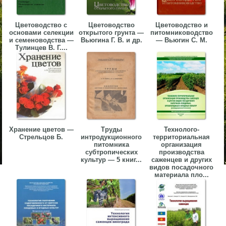
Цветоводство с
Цветоводство
Цветоводство и
основами селекции
открытого грунта —
питомниководство
и семеноводства —
Вьюгина Г. В. и др.
— Вьюгин С. М.
Тулинцев В. Г....
Хранение цветов —
Труды
Технолого-
Стрельцов Б.
интродукционного
территориальная
питомника
организация
субтропических
производства
культур — 5 книг...
саженцев и других
видов посадочного
материала пло...