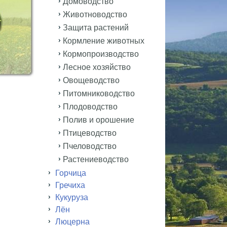
Домоводство
Животноводство
Защита растений
Кормление животных
Кормопроизводство
Лесное хозяйство
Овощеводство
Питомниководство
Плодоводство
Полив и орошение
Птицеводство
Пчеловодство
Растениеводство
Горчица
Гречиха
Кукуруза
Лён
Люцерна