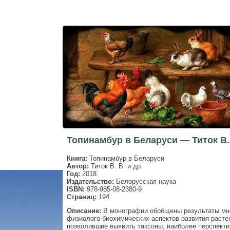
Топинамбур в Беларуси — Титок В.
Книга:
Топинамбур в Беларуси
Автор:
Титок В. В. и др.
Год:
2018
Издательство:
Белорусская наука
ISBN:
978-985-08-2380-9
Страниц:
194
Описание:
В монографии обобщены результаты мно
физиолого-биохимических аспектов развития расте
позволившие выявить таксоны, наиболее перспекти