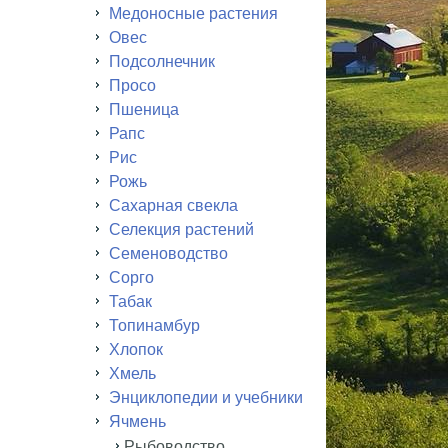
Медоносные растения
Овес
Подсолнечник
Просо
Пшеница
Рапс
Рис
Рожь
Сахарная свекла
Селекция растений
Семеноводство
Сорго
Табак
Топинамбур
Хлопок
Хмель
Энциклопедии и учебники
Ячмень
Рыбоводство