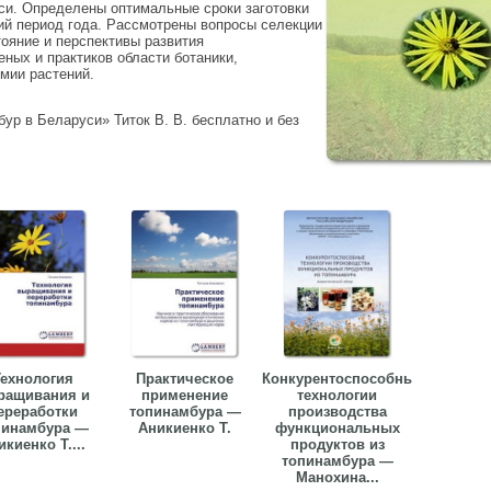
си. Определены оптимальные сроки заготовки
ий период года. Рассмотрены вопросы селекции
ояние и перспективы развития
ных и практиков области ботаники,
мии растений.
ур в Беларуси» Титок В. В. бесплатно и без
ехнология
Практическое
Конкурентоспособные
ращивания и
применение
технологии
ереработки
топинамбура —
производства
пинамбура —
Аникиенко Т.
функциональных
икиенко Т....
продуктов из
топинамбура —
Манохина...