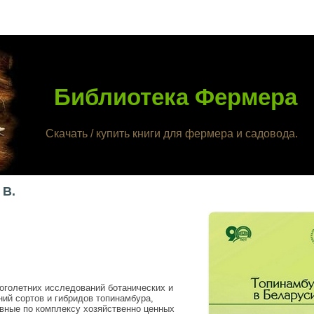
Библиотека Фермера
Скачать / купить книги для фермера и садовода.
 В.
голетних исследований ботанических и
ний сортов и гибридов топинамбура,
вные по комплексу хозяйственно ценных