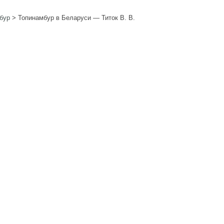
бур
>
Топинамбур в Беларуси — Титок В. В.