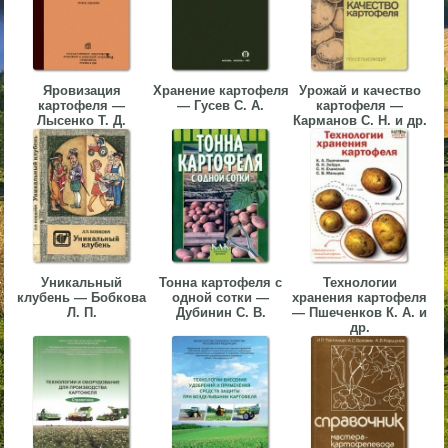
▼
▼
Яровизация
Хранение картофеля
Урожай и качество
картофеля —
— Гусев С. А.
картофеля —
Лысенко Т. Д.
Карманов С. Н. и др.
▼
Уникальный
Тонна картофеля с
Технологии
клубень — Бобкова
одной сотки —
хранения картофеля
▼
Л. П.
Дубинин С. В.
— Пшеченков К. А. и
др.