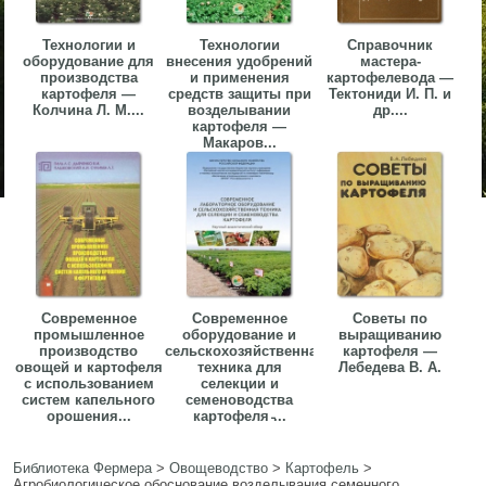
Технологии и
Технологии
Справочник
оборудование для
внесения удобрений
мастера-
производства
и применения
картофелевода —
картофеля —
средств защиты при
Тектониди И. П. и
Колчина Л. М....
возделывании
др....
картофеля —
Макаров...
Современное
Современное
Советы по
промышленное
оборудование и
выращиванию
производство
сельскохозяйственная
картофеля —
овощей и картофеля
техника для
Лебедева В. А.
с использованием
селекции и
систем капельного
семеноводства
орошения...
картофеля ̵...
Библиотека Фермера
>
Овощеводство
>
Картофель
>
Агробиологическое обоснование возделывания семенного