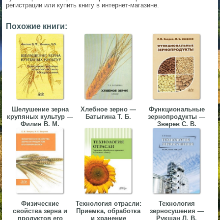
регистрации или купить книгу в интернет-магазине.
▼
Похожие книги:
▼
▼
Шелушение зерна
Хлебное зерно —
Функциональные
крупяных культур —
Батыгина Т. Б.
зернопродукты —
Филин В. М.
Зверев С. В.
▼
Физические
Технология отрасли:
Технология
свойства зерна и
Приемка, обработка
зерносушения —
продуктов его
и хранение
Рукшан Л. В.