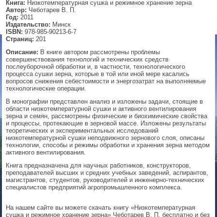
Книга:
Низкотемпературная сушка и режимное хранение зерна
Автор:
Чеботарев В. П.
▼
Год:
2011
Издательство:
Минск
ISBN:
978-985-90213-6-7
Страниц:
201
Описание:
В книге автором рассмотрены проблемы
▼
совершенствования технологий и технических средств
послеуборочной обработки и, в частности, технологического
процесса сушки зерна, которые в той или иной мере касались
вопросов снижения себестоимости и энергозатрат на выполняемые
технологические операции.
▼
В монографии представлен анализ и изложены задачи, стоящие в
области низкотемпературной сушки и активного вентилирования
зерна и семян, рассмотрены физические и биохимические свойства
и процессы, протекающие в зерновой массе. Изложены результаты
▼
теоретических и экспериментальных исследований
низкотемпературной сушки неподвижного зернового слоя, описаны
технологии, способы и режимы обработки и хранения зерна методом
активного вентилирования.
Книга предназначена для научных работников, конструкторов,
преподавателей высших и средних учебных заведений, аспирантов,
магистрантов, студентов, руководителей и инженерно-технических
специалистов предприятий агропромышленного комплекса.
На нашем сайте вы можете скачать книгу «Низкотемпературная
сушка и режимное хранение зерна» Чеботарев В. П. бесплатно и без