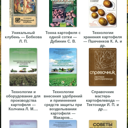
▼
▼
Уникальный
Тонна картофеля с
Технологии
клубень — Бобкова
одной сотки —
хранения картофеля
Л. П.
Дубинин С. В.
— Пшеченков К. А. и
др.
▼
▼
Технологии и
Технологии
Справочник
оборудование для
внесения удобрений
мастера-
производства
и применения
картофелевода —
картофеля —
средств защиты при
Тектониди И. П. и
Колчина Л. М....
возделывании
др....
картофеля —
Макаров...