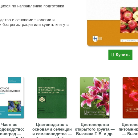
щихся по направлению подготовки
дство с основами экологии и
 без регистрации или купить книгу в
Купить
Частное
Цветоводство с
Цветоводство
Цветово
одоводство:
основами селекции
открытого грунта —
питомник
иноград —
и семеноводства —
Вьюгина Г. В. и др.
— Вьюги