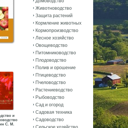
Домоводство
Животноводство
Защита растений
Кормление животных
Кормопроизводство
Лесное хозяйство
Овощеводство
Питомниководство
Плодоводство
Полив и орошение
Птицеводство
Пчеловодство
Растениеводство
Рыбоводство
Сад и огород
Садовая техника
дство и
Садоводство
оводство
н С. М.
Сельское хозяйство