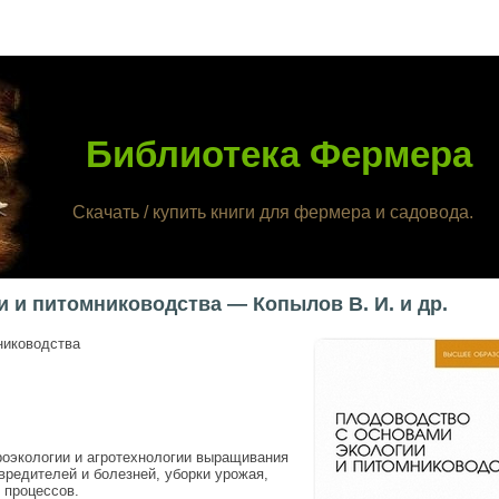
Библиотека Фермера
Скачать / купить книги для фермера и садовода.
 и питомниководства — Копылов В. И. и др.
ниководства
роэкологии и агротехнологии выращивания
вредителей и болезней, уборки урожая,
 процессов.