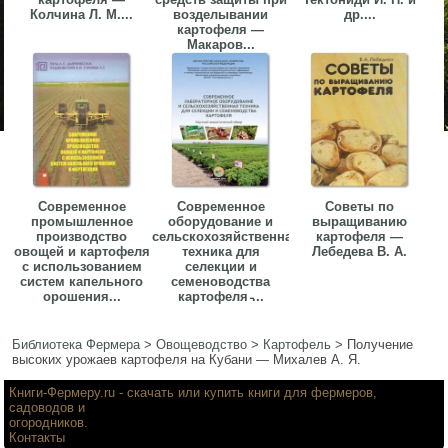
Колчина Л. М....
возделывании
др....
картофеля —
Макаров...
Современное
Современное
Советы по
промышленное
оборудование и
выращиванию
производство
сельскохозяйственная
картофеля —
овощей и картофеля
техника для
Лебедева В. А.
с использованием
селекции и
систем капельного
семеноводства
орошения...
картофеля ̵...
Библиотека Фермера
>
Овощеводство
>
Картофель
>
Получение
высоких урожаев картофеля на Кубани — Михалев А. Я.
Книги-Фермеру.ru
- скачать или купить книги для фермеров,
садоводов и
огородников.
Контакты