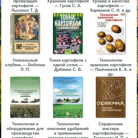
Яровизация
Хранение картофеля
Урожай и качество
картофеля —
— Гусев С. А.
картофеля —
▼
Лысенко Т. Д.
Карманов С. Н. и др.
▼
▼
Уникальный
Тонна картофеля с
Технологии
клубень — Бобкова
одной сотки —
хранения картофеля
Л. П.
Дубинин С. В.
— Пшеченков К. А. и
др.
▼
Технологии и
Технологии
Справочник
оборудование для
внесения удобрений
мастера-
производства
и применения
картофелевода —
картофеля —
средств защиты при
Тектониди И. П. и