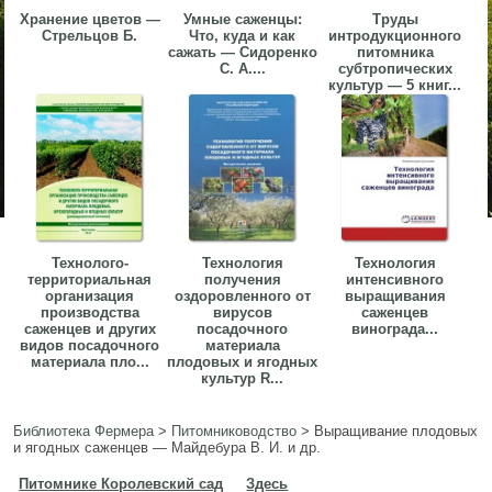
Хранение цветов —
Умные саженцы:
Труды
Стрельцов Б.
Что, куда и как
интродукционного
сажать — Сидоренко
питомника
С. А....
субтропических
культур — 5 книг...
Технолого-
Технология
Технология
территориальная
получения
интенсивного
организация
оздоровленного от
выращивания
производства
вирусов
саженцев
саженцев и других
посадочного
винограда...
видов посадочного
материала
материала пло...
плодовых и ягодных
культур R...
Библиотека Фермера
>
Питомниководство
>
Выращивание плодовых
и ягодных саженцев — Майдебура В. И. и др.
Питомнике Королевский сад
Здесь