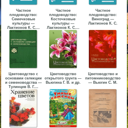
▼
Частное
Частное
Частное
плодоводство:
плодоводство:
плодоводство:
▼
Семечковые
Косточковые
Виноград —
культуры —
культуры —
Лактионов К. С.
Лактионов К. С....
Лактионов К. С....
▼
Цветоводство с
Цветоводство
Цветоводство и
основами селекции
открытого грунта —
питомниководство
и семеноводства —
Вьюгина Г. В. и др.
— Вьюгин С. М.
▼
Тулинцев В. Г....