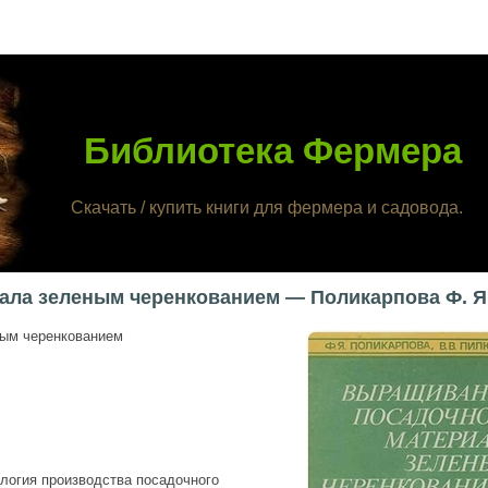
Библиотека Фермера
Скачать / купить книги для фермера и садовода.
ала зеленым черенкованием — Поликарпова Ф. Я
ым черенкованием
логия производства посадочного