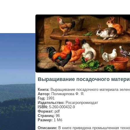
Выращивание посадочного матери
Книга:
Выращивание посадочного материала зелен
Автор:
Поликарпова Ф. Я.
Год:
1991
Издательство:
Росагропромиздат
ISBN:
5-260-000432-9
Формат:
pdf
Страниц:
96
Размер:
1 Мб
Описание:
В книге приведена промышленная техно