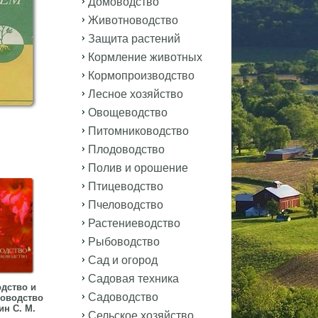
Домоводство
Животноводство
Защита растений
Кормление животных
Кормопроизводство
Лесное хозяйство
Овощеводство
Питомниководство
Плодоводство
Полив и орошение
Птицеводство
Пчеловодство
Растениеводство
Рыбоводство
Сад и огород
Садовая техника
дство и
Садоводство
оводство
н С. М.
Сельское хозяйство