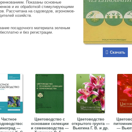
еренкованием. Показаны основные
еренков и их обработкой стимулирующими
ов. Рассчитана на садоводов, агрономов-
дителей хозяйств.
вание посадочного материала зеленым
бесплатно и без регистрации.
Скачать
Частное
Цветоводство с
Цветоводство
Цветово
одоводство:
основами селекции
открытого грунта —
питомник
иноград —
и семеноводства —
Вьюгина Г. В. и др.
— Вьюги