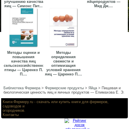
улучшению качества
яйцепродуктов —
яиц — Симонс Пит...
Мид Дж....
Методы оценки и
Методы
повышения
определения
качества яиц
свежести и
сельскохозяйственной
оптимизация
птицы — Царенко П.
условий хранения
П....
яиц — Царенко П....
Библиотека Фермера
>
Фермерские продукты
>
Яйца
>
Пищевая и
биологическая ценность яиц и яичных продуктов — Епимахова Е. Э.
Книги-Фермеру.ru
- скачать или купить книги для фермеров,
садоводов и
огородников.
Контакты