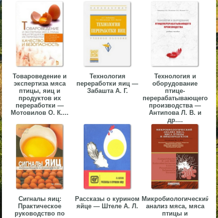
▼
▼
Товароведение и
Технология
Технология и
экспертиза мяса
переработки яиц —
оборудование
▼
птицы, яиц и
Забашта А. Г.
птице-
продуктов их
перерабатывающего
переработки —
производства —
Мотовилов О. К....
Антипова Л. В. и
др....
▼
Сигналы яиц:
Рассказы о курином
Микробиологический
Практическое
яйце — Штеле А. Л.
анализ мяса, мяса
руководство по
птицы и