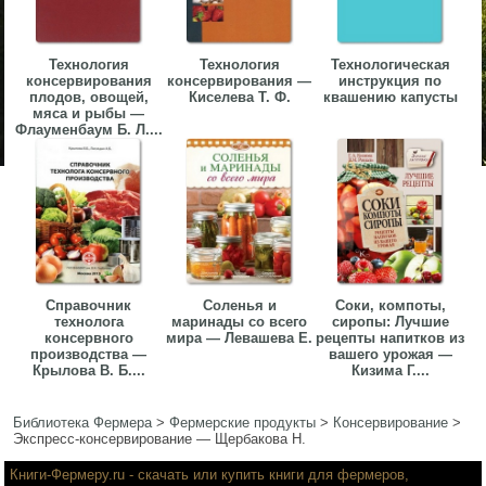
Технология
Технология
Технологическая
консервирования
консервирования —
инструкция по
плодов, овощей,
Киселева Т. Ф.
квашению капусты
мяса и рыбы —
Флауменбаум Б. Л....
Справочник
Соленья и
Соки, компоты,
технолога
маринады со всего
сиропы: Лучшие
консервного
мира — Левашева Е.
рецепты напитков из
производства —
вашего урожая —
Крылова В. Б....
Кизима Г....
Библиотека Фермера
>
Фермерские продукты
>
Консервирование
>
Экспресс-консервирование — Щербакова Н.
Книги-Фермеру.ru
- скачать или купить книги для фермеров,