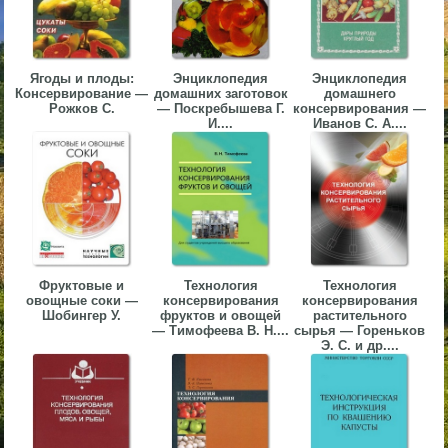
▼
▼
Ягоды и плоды:
Энциклопедия
Энциклопедия
Консервирование —
домашних заготовок
домашнего
Рожков С.
— Поскребышева Г.
консервирования —
И....
Иванов С. А....
▼
Фруктовые и
Технология
Технология
▼
овощные соки —
консервирования
консервирования
Шобингер У.
фруктов и овощей
растительного
— Тимофеева В. Н....
сырья — Гореньков
Э. С. и др....