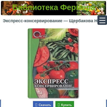
Библиотека Фермера
▼
Экспресс-консервирование — Щербакова Н.
▼
▼
▼
Скачать
Купить