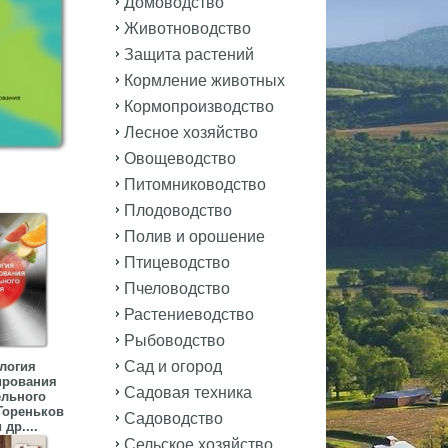
Домоводство
Животноводство
Защита растений
Кормление животных
Кормопроизводство
Лесное хозяйство
Овощеводство
Питомниководство
Плодоводство
Полив и орошение
Птицеводство
Пчеловодство
Растениеводство
Рыбоводство
Сад и огород
логия
ирования
Садовая техника
ельного
Гореньков
Садоводство
 др....
Сельское хозяйство