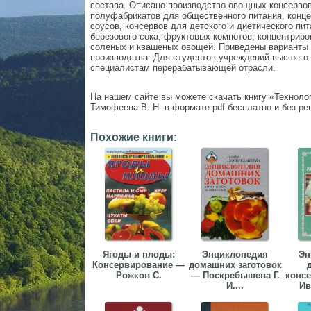
состава. Описано производство овощных консервов
полуфабрикатов для общественного питания, конц
соусов, консервов для детского и диетического пи
березового сока, фруктовых компотов, концентрир
соленых и квашеных овощей. Приведены варианты 
производства. Для студентов учреждений высшего
специалистам перерабатывающей отрасли.
На нашем сайте вы можете скачать книгу «Техноло
Тимофеева В. Н. в формате pdf бесплатно и без ре
Похожие книги:
Ягоды и плоды:
Энциклопедия
Эн
Консервирование —
домашних заготовок
Рожков С.
— Поскребышева Г.
конс
И....
Ив