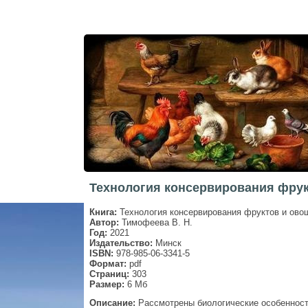
Технология консервирования фрук
Книга:
Технология консервирования фруктов и ово
Автор:
Тимофеева В. Н.
Год:
2021
Издательство:
Минск
ISBN:
978-985-06-3341-5
Формат:
pdf
Страниц:
303
Размер:
6 Мб
Описание:
Рассмотрены биологические особенности