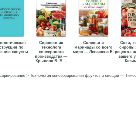
нологическая
Справочник
Соленья и
Соки, к
струкция по
технолога
маринады со всего
сиропы:
ению капусты
консервного
мира — Левашева Е.
рецепты н
производства —
вашего 
Крылова В. Б....
Кизима
сервирование
>
Технология консервирования фруктов и овощей — Тимоф