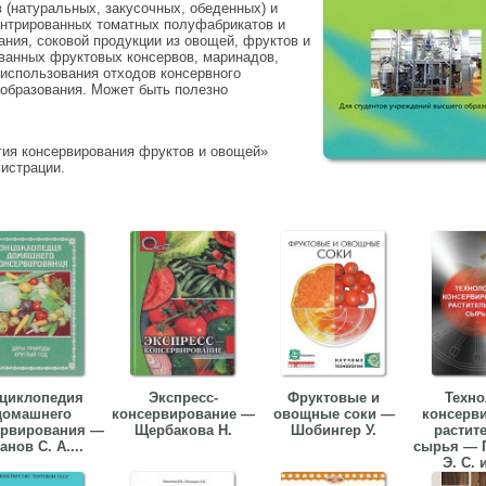
 (натуральных, закусочных, обеденных) и
ентрированных томатных полуфабрикатов и
тания, соковой продукции из овощей, фруктов и
ованных фруктовых консервов, маринадов,
использования отходов консервного
 образования. Может быть полезно
гия консервирования фруктов и овощей»
гистрации.
циклопедия
Экспресс-
Фруктовые и
Техно
домашнего
консервирование —
овощные соки —
консерв
ервирования —
Щербакова Н.
Шобингер У.
растит
анов С. А....
сырья — 
Э. С. и