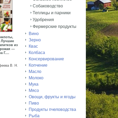
Собаководство
Теплицы и парники
Удобрения
Фермерские продукты
Вино
омпоты,
Зерно
 Лучшие
апитков из
Квас
урожая —
Колбаса
 Г....
Консервирование
Копчение
еева В. Н.
Масло
Молоко
Мука
Мясо
Овощи, фрукты и ягоды
Пиво
Продукты пчеловодства
Рыба