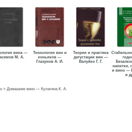
ология вина —
Технология вин и
Теория и практика
Стабильно
асимов М. А.
коньяков —
дегустации вин —
годн
Глазунов А. И.
Валуйко Г. Г.
Безалко
напитки, 
и вино — 
и др
о
>
Домашнее вино — Кулагина К. А.