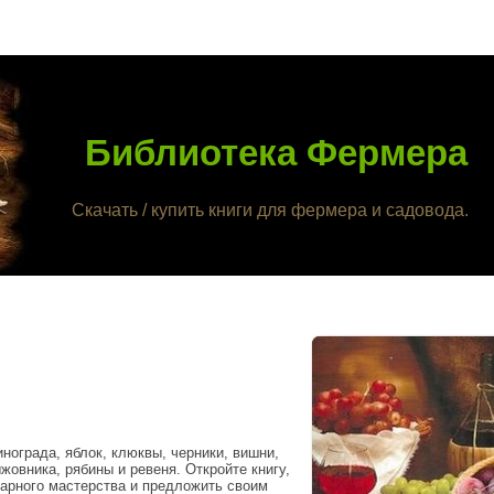
Библиотека Фермера
Скачать / купить книги для фермера и садовода.
нограда, яблок, клюквы, черники, вишни,
жовника, рябины и ревеня. Откройте книгу,
арного мастерства и предложить своим