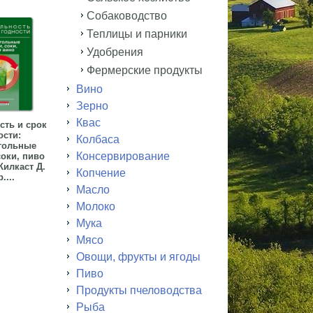
Собаководство
Теплицы и парники
Удобрения
Фермерские продукты
Вино
Зерно
Квас
сть и срок
ости:
Колбаса
гольные
Консервирование
соки, пиво
Килкаст Д.
Копчение
....
Масло
Молоко
Мука
Мясо
Овощи, фрукты и ягоды
Пиво
Продукты пчеловодства
Рыба