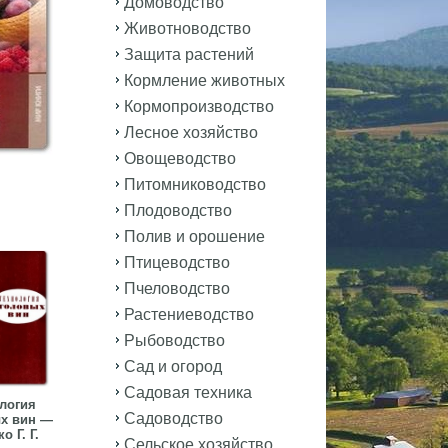
Домоводство
Животноводство
Защита растений
Кормление животных
Кормопроизводство
Лесное хозяйство
Овощеводство
Питомниководство
Плодоводство
Полив и орошение
Птицеводство
Пчеловодство
Растениеводство
Рыбоводство
Сад и огород
Садовая техника
логия
Садоводство
х вин —
о Г. Г.
Сельское хозяйство