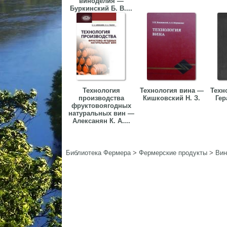
виноделия —
Буркинский Б. В....
Технология
Технология вина —
Техн
производства
Кишковский Н. З.
Гер
фруктовоягодных
натуральных вин —
Алексанян К. А....
Библиотека Фермера
>
Фермерские продукты
>
Вин