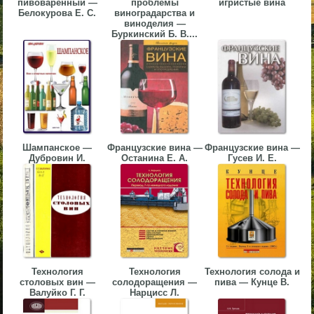
пивоваренный —
проблемы
игристые вина
Белокурова Е. С.
виноградарства и
▼
виноделия —
Буркинский Б. В....
▼
▼
Шампанское —
Французские вина —
Французские вина —
Дубровин И.
Останина Е. А.
Гусев И. Е.
▼
Технология
Технология
Технология солода и
столовых вин —
солодоращения —
пива — Кунце В.
Валуйко Г. Г.
Нарцисс Л.