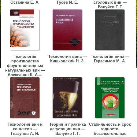
Останина Е. А.
Гусев И. Е.
столовых вин —
Валуйко Г. Г.
Технология
Технология вина —
Технология вина —
производства
Кишковский Н. З.
Герасимов М. А.
фруктовоягодных
натуральных вин —
Алексанян К. А....
Технология вин и
Теория и практика
Стабильность и срок
коньяков —
дегустации вин —
годности:
Глазунов А. И.
Валуйко Г. Г.
Безалкогольные