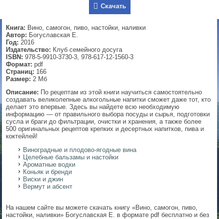
Скачать
▼
Книга:
Вино, самогон, пиво, настойки, наливки
Автор:
Богуславская Е.
Год:
2016
Издательство:
Клуб семейного досуга
▼
ISBN:
978-5-9910-3730-3, 978-617-12-1560-3
Формат:
pdf
Страниц:
166
Размер:
2 Мб
▼
Описание:
По рецептам из этой книги научиться самостоятельно
создавать великолепные алкогольные напитки сможет даже тот, кто
делает это впервые. Здесь вы найдете всю необходимую
информацию — от правильного выбора посуды и сырья, подготовки
сусла и браги до фильтрации, очистки и хранения, а также более
500 оригинальных рецептов крепких и десертных напитков, пива и
▼
коктейлей!
Виноградные и плодово-ягодные вина
Целебные бальзамы и настойки
Ароматные водки
Коньяк и бренди
Виски и джин
Вермут и абсент
На нашем сайте вы можете скачать книгу «Вино, самогон, пиво,
настойки, наливки» Богуславская Е. в формате pdf бесплатно и без