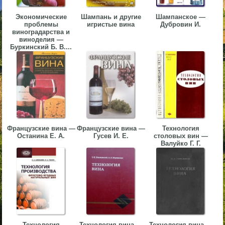
▼
Экономические
Шампань и другие
Шампанское —
проблемы
игристые вина
Дубровин И.
▼
виноградарства и
виноделия —
Буркинский Б. В....
▼
Французские вина —
Французские вина —
Технология
Останина Е. А.
Гусев И. Е.
столовых вин —
Валуйко Г. Г.
▼
Технология
Технология вина —
Технология вина —