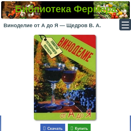
Библиотека Фермера
▼
Виноделие от А до Я — Щедров В. А.
▼
▼
▼
Скачать
Купить