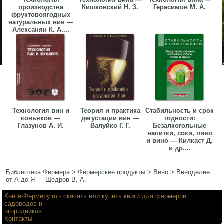
производства
Кишковский Н. З.
Герасимов М. А.
фруктовоягодных
натуральных вин —
Алексанян К. А....
Технология вин и
Теория и практика
Стабильность и срок
коньяков —
дегустации вин —
годности:
Глазунов А. И.
Валуйко Г. Г.
Безалкогольные
напитки, соки, пиво
и вино — Килкаст Д.
и др....
Библиотека Фермера
>
Фермерские продукты
>
Вино
>
Виноделие
от А до Я — Щедров В. А.
Книги-Фермеру.ru
- скачать или купить книги для фермеров,
садоводов и
огородников.
Контакты