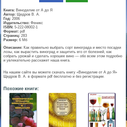
▼
Книга:
Виноделие от А до Я
Автор:
Щедров В. А.
Год:
2006
Издательство:
Феникс
ISBN:
5-222-08002-1
▼
Формат:
pdf
Страниц:
283
Размер:
6 Мб
Описание:
Как правильно выбрать сорт винограда и место посадки
лозы, как вырастить виноград и защитить его от болезней, как
▼
собрать урожай и сделать хорошее вино — обо всем этом подробно
и увлекательно расскажет наша книга.
На нашем сайте вы можете скачать книгу «Виноделие от А до Я»
▼
Щедров В. А. в формате pdf бесплатно и без регистрации.
Похожие книги: