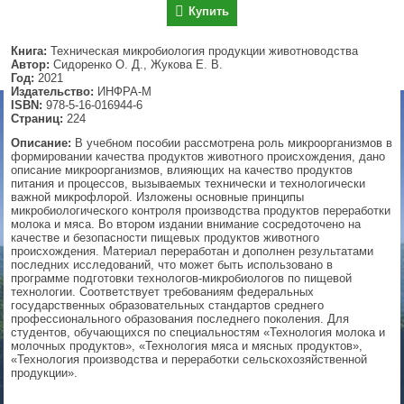
Купить
▼
Книга:
Техническая микробиология продукции животноводства
Автор:
Сидоренко О. Д., Жукова Е. В.
Год:
2021
Издательство:
ИНФРА-М
▼
ISBN:
978-5-16-016944-6
Страниц:
224
Описание:
В учебном пособии рассмотрена роль микроорганизмов в
формировании качества продуктов животного происхождения, дано
▼
описание микроорганизмов, влияющих на качество продуктов
питания и процессов, вызываемых технически и технологически
важной микрофлорой. Изложены основные принципы
микробиологического контроля производства продуктов переработки
молока и мяса. Во втором издании внимание сосредоточено на
качестве и безопасности пищевых продуктов животного
▼
происхождения. Материал переработан и дополнен результатами
последних исследований, что может быть использовано в
программе подготовки технологов-микробиологов по пищевой
технологии. Соответствует требованиям федеральных
государственных образовательных стандартов среднего
профессионального образования последнего поколения. Для
студентов, обучающихся по специальностям «Технология молока и
молочных продуктов», «Технология мяса и мясных продуктов»,
«Технология производства и переработки сельскохозяйственной
продукции».