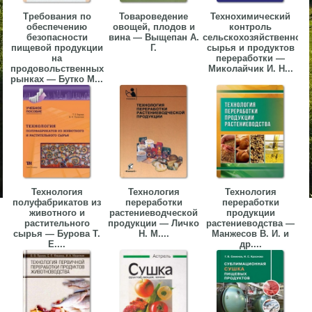
Требования по
Товароведение
Технохимический
обеспечению
овощей, плодов и
контроль
безопасности
вина — Выщепан А.
сельскохозяйственного
пищевой продукции
Г.
сырья и продуктов
на
переработки —
продовольственных
Миколайчик И. Н...
рынках — Бутко М...
Технология
Технология
Технология
полуфабрикатов из
переработки
переработки
животного и
растениеводческой
продукции
растительного
продукции — Личко
растениеводства —
сырья — Бурова Т.
Н. М....
Манжесов В. И. и
Е....
др....