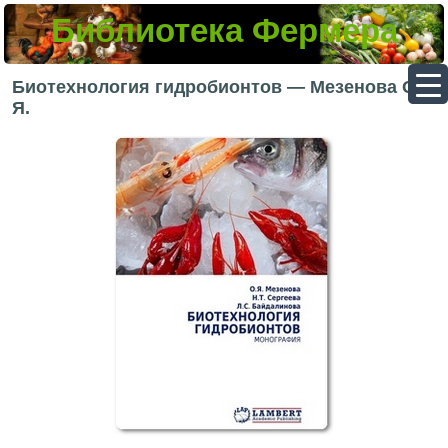
Библиотека Фермера
▼
Биотехнология гидробионтов — Мезенова О.
Я.
▼
▼
▼