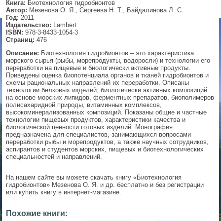
Книга:
Биотехнология гидробионтов
Автор:
Мезенова О. Я., Сергеева Н. Т., Байдалинова Л. С.
▼
Год:
2011
Издательство:
Lambert
ISBN:
978-3-8433-1054-3
Страниц:
476
Описание:
Биотехнология гидробионтов – это характеристика
▼
морского сырья (рыбы, морепродукты, водоросли) и технологии его
переработки на пищевые и биологически активные продукты.
Приведены оценка биопотенциала органов и тканей гидробионтов и
схемы рациональных направлений их переработки. Описаны
технологии белковых изделий, биологически активных композиций
▼
на основе морских липидов, ферментных препаратов, биополимеров
полисахаридной природы, витаминных комплексов,
высокоминерализованных композиций. Показаны общие и частные
технологии пищевых продуктов, характеристики качества и
биологической ценности готовых изделий. Монография
▼
предназначена для специалистов, занимающихся вопросами
переработки рыбы и морепродуктов, а также научных сотрудников,
аспирантов и студентов морских, пищевых и биотехнологических
специальностей и направлений.
На нашем сайте вы можете скачать книгу «Биотехнология
гидробионтов» Мезенова О. Я. и др. бесплатно и без регистрации
или купить книгу в интернет-магазине.
Похожие книги: