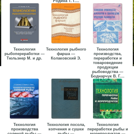
Родина Т. Г....
Технология
Технология рыбного
Технология
рыбопереработки —
фарша —
производства,
Тюльзнер М. и др.
Колаковский Э.
переработки и
товароведение
продукции
рыбоводства —
Боднарчук В. Г....
Технология
Технология посола,
Технология
производства
копчения и сушки
переработки рыбы и
соленой рыбы —
рыбы —
морепродуктов —