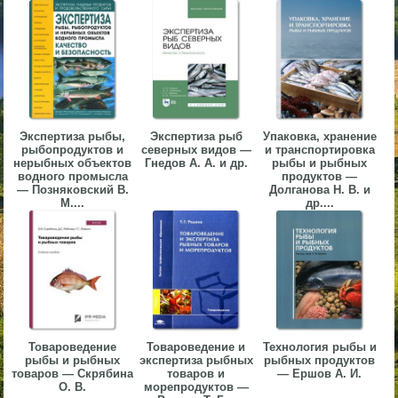
▼
▼
Экспертиза рыбы,
Экспертиза рыб
Упаковка, хранение
рыбопродуктов и
северных видов —
и транспортировка
▼
нерыбных объектов
Гнедов А. А. и др.
рыбы и рыбных
водного промысла
продуктов —
— Позняковский В.
Долганова Н. В. и
М....
др....
▼
Товароведение
Товароведение и
Технология рыбы и
рыбы и рыбных
экспертиза рыбных
рыбных продуктов
товаров — Скрябина
товаров и
— Ершов А. И.
О. В.
морепродуктов —