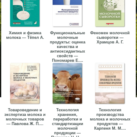
Химия и физика
Функциональные
Феномен молочной
молока — Тёпел А.
молочные
сыворотки —
продукты: оценка
Храмцов А. Г.
качества и
антиоксидантных
свойств —
Пономарев Е....
Товароведение и
Технология
Технология
экспертиза молока и
хранения,
производства
молочных товаров
переработки и
молока и молочных
— Павлова Ж. П....
стандартизации
продуктов —
молочной
Карпеня М. М....
продукции —