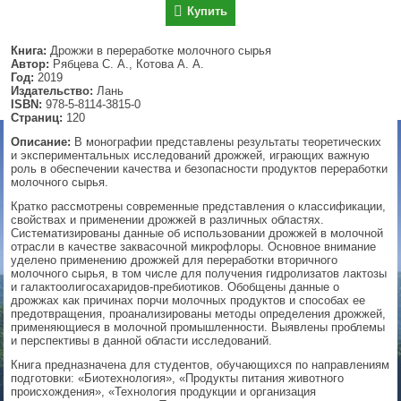
Купить
▼
Книга:
Дрожжи в переработке молочного сырья
Автор:
Рябцева С. А., Котова А. А.
Год:
2019
Издательство:
Лань
▼
ISBN:
978-5-8114-3815-0
Страниц:
120
Описание:
В монографии представлены результаты теоретических
и экспериментальных исследований дрожжей, играющих важную
▼
роль в обеспечении качества и безопасности продуктов переработки
молочного сырья.
Кратко рассмотрены современные представления о классификации,
свойствах и применении дрожжей в различных областях.
Систематизированы данные об использовании дрожжей в молочной
▼
отрасли в качестве заквасочной микрофлоры. Основное внимание
уделено применению дрожжей для переработки вторичного
молочного сырья, в том числе для получения гидролизатов лактозы
и галактоолигосахаридов-пребиотиков. Обобщены данные о
дрожжах как причинах порчи молочных продуктов и способах ее
предотвращения, проанализированы методы определения дрожжей,
применяющиеся в молочной промышленности. Выявлены проблемы
и перспективы в данной области исследований.
Книга предназначена для студентов, обучающихся по направлениям
подготовки: «Биотехнология», «Продукты питания животного
происхождения», «Технология продукции и организация