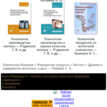
Погожева Н. Н....
Технология
Технология
Технология
производства
производства и
продуктов из
молока — Родионов
оценка качества
молочной
Г. В. и др.
молока — Родионов
сыворотки —
Г. В. и др....
Храмцов А. Г....
Библиотека Фермера
>
Фермерские продукты
>
Молоко
>
Дрожжи в
переработке молочного сырья — Рябцева С. А.
Книги-Фермеру.ru
- скачать или купить книги для фермеров,
садоводов и
огородников.
Контакты