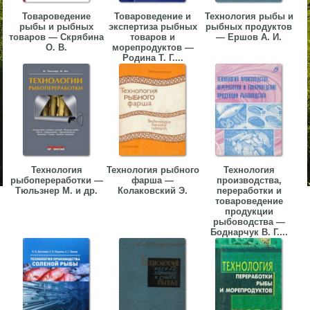
Товароведение
Товароведение и
Технология рыбы и
рыбы и рыбных
экспертиза рыбных
рыбных продуктов
товаров — Скрябина
товаров и
— Ершов А. И.
О. В.
морепродуктов —
Родина Т. Г....
Технология
Технология рыбного
Технология
рыбопереработки —
фарша —
производства,
Тюльзнер М. и др.
Колаковский Э.
переработки и
товароведение
продукции
рыбоводства —
Боднарчук В. Г....