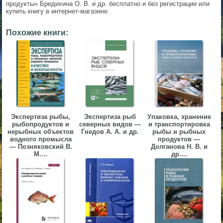
продукты» Бредихина О. В. и др. бесплатно и без регистрации или
▼
купить книгу в интернет-магазине.
▼
Похожие книги:
▼
Экспертиза рыбы,
Экспертиза рыб
Упаковка, хранение
рыбопродуктов и
северных видов —
и транспортировка
нерыбных объектов
Гнедов А. А. и др.
рыбы и рыбных
водного промысла
продуктов —
— Позняковский В.
Долганова Н. В. и
▼
М....
др....