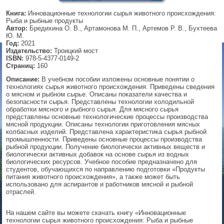
Книга:
Инновационные технологии сырья животного происхождения:
▼
Рыба и рыбные продукты
Автор:
Бредихина О. В., Артамонова М. П., Артемов Р. В., Бухтеева
Ю. М.
Год:
2021
Издательство:
Троицкий мост
▼
ISBN:
978-5-4377-0149-2
Страниц:
160
Описание:
В учебном пособии изложены основные понятии о
технологиях сырья животного происхождения. Приведены сведения
▼
о мясном и рыбном сырье. Описаны показатели качества и
безопасности сырья. Представлены технологии холодильной
обработки мясного и рыбного сырья. Для мясного сырья
представлены основные технологические процессы производства
мясной продукции. Описаны технологии приготовления мясных
колбасных изделий. Представлена характеристика сырья рыбной
▼
промышленности. Приведены основные процессы производства
рыбной продукции. Получение биологически активных веществ и
биологически активных добавок на основе сырья из водных
биологических ресурсов. Учебное пособие предназначено для
студентов, обучающихся по направлению подготовки «Продукты
питания животного происхождения», а также может быть
использовано для аспирантов и работников мясной и рыбной
отраслей.
На нашем сайте вы можете скачать книгу «Инновационные
технологии сырья животного происхождения: Рыба и рыбные