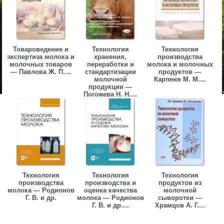
Товароведение и
Технология
Технология
экспертиза молока и
хранения,
производства
молочных товаров
переработки и
молока и молочных
— Павлова Ж. П....
стандартизации
продуктов —
молочной
Карпеня М. М....
продукции —
Погожева Н. Н....
Технология
Технология
Технология
производства
производства и
продуктов из
молока — Родионов
оценка качества
молочной
Г. В. и др.
молока — Родионов
сыворотки —
Г. В. и др....
Храмцов А. Г....