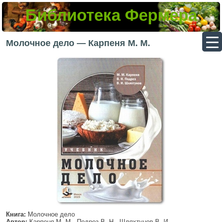
Библиотека Фермера
▼
Молочное дело — Карпеня М. М.
▼
▼
▼
Книга:
Молочное дело
Автор:
Карпеня М. М., Подрез В. Н., Шляхтунов В. И.