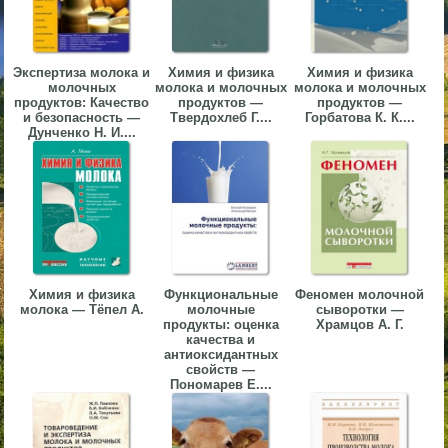
▼
▼
Экспертиза молока и
Химия и физика
Химия и физика
молочных
молока и молочных
молока и молочных
продуктов: Качество
продуктов —
продуктов —
и безопасность —
Твердохлеб Г....
Горбатова К. К....
Дунченко Н. И....
▼
Химия и физика
Функциональные
Феномен молочной
▼
молока — Тёпел А.
молочные
сыворотки —
продукты: оценка
Храмцов А. Г.
качества и
антиоксидантных
свойств —
Пономарев Е....