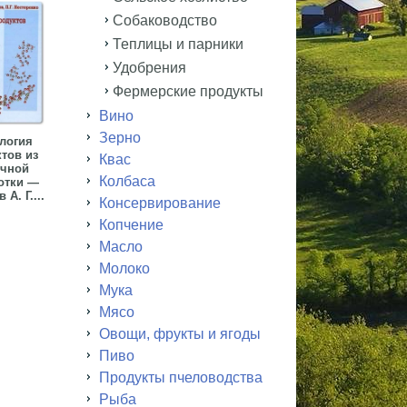
Собаководство
Теплицы и парники
Удобрения
Фермерские продукты
Вино
Зерно
логия
тов из
Квас
чной
Колбаса
отки —
А. Г....
Консервирование
Копчение
Масло
Молоко
Мука
Мясо
Овощи, фрукты и ягоды
Пиво
Продукты пчеловодства
Рыба