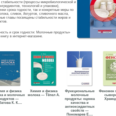
 стабильности (процессы микробиологической и
гредиентов, технологий и упаковки),
ки срока годности, так и конкретные меры по
лока, сливок, йогуртов, сливочного масла,
ьные главы посвящены стабильности жиров и
ктов.
ность и срок годности: Молочные продукты»
 книгу в интернет-магазине.
ия и физика
Химия и физика
Функциональные
Феномен 
ка и молочных
молока — Тёпел А.
молочные
сывор
родуктов —
продукты: оценка
Храмцо
атова К. К....
качества и
антиоксидантных
свойств —
Пономарев Е....