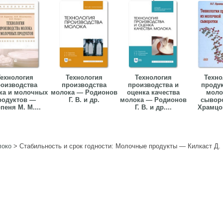
ехнология
Технология
Технология
Техно
оизводства
производства
производства и
продук
ка и молочных
молока — Родионов
оценка качества
моло
родуктов —
Г. В. и др.
молока — Родионов
сывор
пеня М. М....
Г. В. и др....
Храмцов 
око
>
Стабильность и срок годности: Молочные продукты — Килкаст Д.