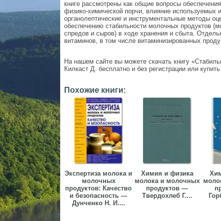
книге рассмотрены как общие вопросы обеспечения
физико-химической порчи, влияние используемых ин
органолептические и инструментальные методы оцен
обеспечению стабильности молочных продуктов (мо
спредов и сыров) в ходе хранения и сбыта. Отдел
витаминов, в том числе витаминизированных проду
На нашем сайте вы можете скачать книгу «Стабиль
Килкаст Д. бесплатно и без регистрации или купить
Похожие книги:
Экспертиза молока и
Химия и физика
Хим
молочных
молока и молочных
моло
продуктов: Качество
продуктов —
п
и безопасность —
Твердохлеб Г....
Горб
Дунченко Н. И....