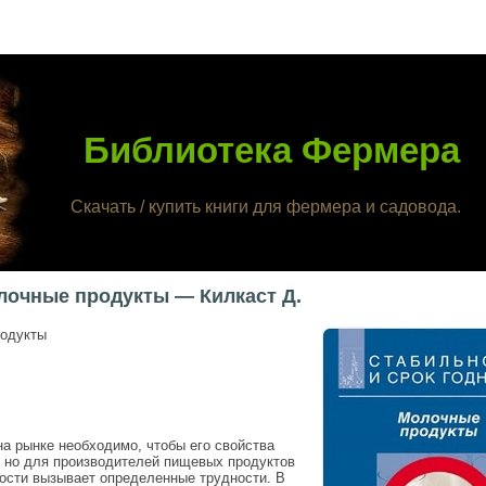
Библиотека Фермера
Скачать / купить книги для фермера и садовода.
лочные продукты — Килкаст Д.
родукты
а рынке необходимо, чтобы его свойства
, но для производителей пищевых продуктов
ности вызывает определенные трудности. В