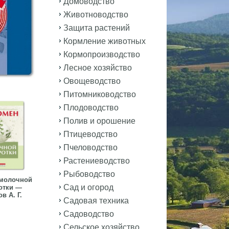
Домоводство
Животноводство
Защита растений
Кормление животных
Кормопроизводство
Лесное хозяйство
Овощеводство
Питомниководство
Плодоводство
Полив и орошение
Птицеводство
Пчеловодство
Растениеводство
Рыбоводство
молочной
Сад и огород
отки —
в А. Г.
Садовая техника
Садоводство
Сельское хозяйство