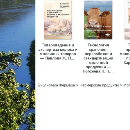
Товароведение и
Технология
Т
экспертиза молока и
хранения,
пр
молочных товаров
переработки и
моло
— Павлова Ж. П....
стандартизации
п
молочной
Кар
продукции —
Погожева Н. Н....
Библиотека Фермера
>
Фермерские продукты
>
Мол