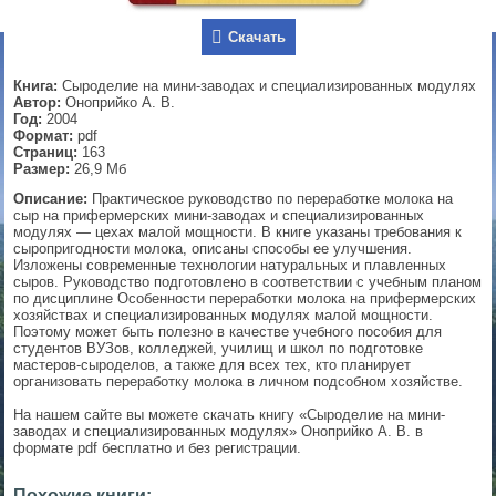
▼
Скачать
Книга:
Сыроделие на мини-заводах и специализированных модулях
Автор:
Оноприйко А. В.
Год:
2004
▼
Формат:
pdf
Страниц:
163
Размер:
26,9 Мб
Описание:
Практическое руководство по переработке молока на
▼
сыр на прифермерских мини-заводах и специализированных
модулях — цехах малой мощности. В книге указаны требования к
сыропригодности молока, описаны способы ее улучшения.
Изложены современные технологии натуральных и плавленных
сыров. Руководство подготовлено в соответствии с учебным планом
▼
по дисциплине Особенности переработки молока на прифермерских
хозяйствах и специализированных модулях малой мощности.
Поэтому может быть полезно в качестве учебного пособия для
студентов ВУЗов, колледжей, училищ и школ по подготовке
мастеров-сыроделов, а также для всех тех, кто планирует
организовать переработку молока в личном подсобном хозяйстве.
На нашем сайте вы можете скачать книгу «Сыроделие на мини-
заводах и специализированных модулях» Оноприйко А. В. в
формате pdf бесплатно и без регистрации.
Похожие книги: