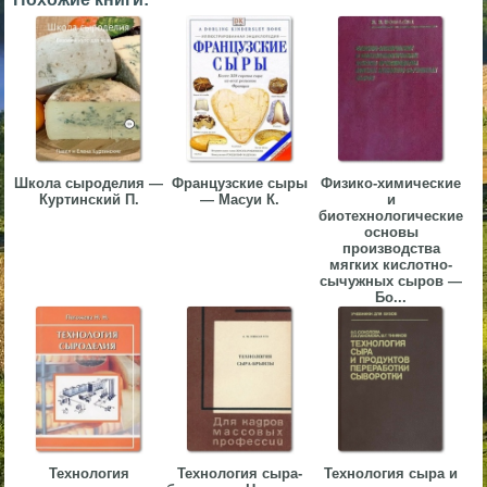
▼
▼
Школа сыроделия —
Французские сыры
Физико-химические
▼
Куртинский П.
— Масуи К.
и
биотехнологические
основы
производства
мягких кислотно-
сычужных сыров —
Бо...
▼
Технология
Технология сыра-
Технология сыра и