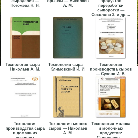
сыроделия —
брынзы — Николаев
продуктов
Погожева Н. Н.
А. М.
переработки
сыворотки —
Соколова 3. и др....
Технология сыра —
Технология сыра —
Технология
Николаев А. М.
Климовский И. И.
производства сыров
— Сухова И. В.
Технология
Технология мягких
Технология молока
производства сыра
сыров — Николаев
и молочных
в домашних
А. М.
продуктов:
условиях
Сыроделие —