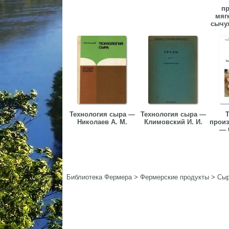
пр
мяг
сычу
Технология сыра —
Технология сыра —
Т
Николаев А. М.
Климовский И. И.
произ
— 
Библиотека Фермера
>
Фермерские продукты
>
Сы