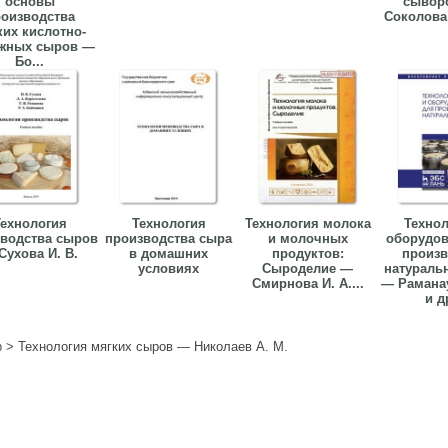
основы
сывор
оизводства
Соколова 3
ких кислотно-
жных сыров —
Бо...
ехнология
Технология
Технология молока
Технол
водства сыров
производства сыра
и молочных
оборудов
Сухова И. В.
в домашних
продуктов:
произв
условиях
Сыроделие —
натураль
Смирнова И. А....
— Раманау
и др
р
>
Технология мягких сыров — Николаев А. М.