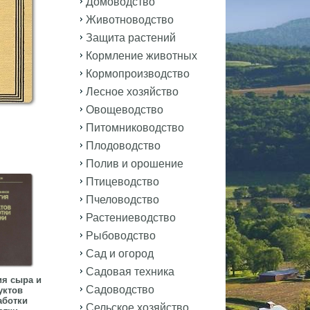
Домоводство
Животноводство
Защита растений
Кормление животных
Кормопроизводство
Лесное хозяйство
Овощеводство
Питомниководство
Плодоводство
Полив и орошение
Птицеводство
Пчеловодство
Растениеводство
Рыбоводство
Сад и огород
Садовая техника
ия сыра и
Садоводство
уктов
аботки
Сельское хозяйство