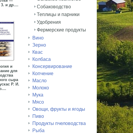
отки —
. и др....
Собаководство
Теплицы и парники
Удобрения
Фермерские продукты
Вино
Зерно
Квас
Колбаса
Консервирование
огия и
ание для
Копчение
одства
ного сыра
Масло
скас Р. И.
Молоко
....
Мука
Мясо
Овощи, фрукты и ягоды
Пиво
Продукты пчеловодства
Рыба