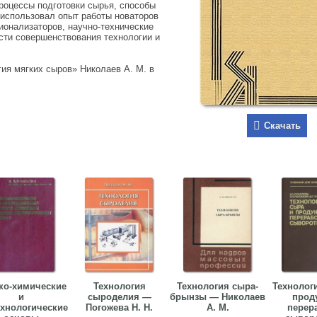
процессы подготовки сырья, способы
 использовал опыт работы новаторов
ионализаторов, научно-технические
сти совершенствования технологии и
ия мягких сыров» Николаев А. М. в
Скачать
ко-химические
Технология
Технология сыра-
Технолог
и
сыроделия —
брынзы — Николаев
прод
хнологические
Погожева Н. Н.
А. М.
перер