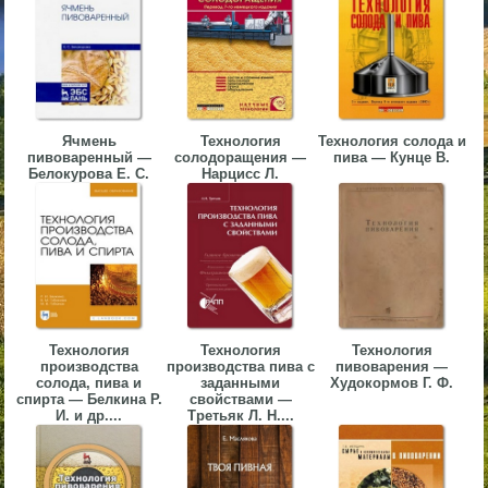
▼
▼
Ячмень
Технология
Технология солода и
пивоваренный —
солодоращения —
пива — Кунце В.
Белокурова Е. С.
Нарцисс Л.
▼
▼
Технология
Технология
Технология
производства
производства пива с
пивоварения —
солода, пива и
заданными
Худокормов Г. Ф.
спирта — Белкина Р.
свойствами —
И. и др....
Третьяк Л. Н....