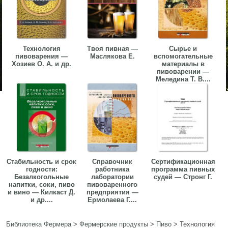
Технология
Твоя пивная —
Сырье и
пивоварения —
Маслякова Е.
вспомогательные
Хозиев О. А. и др.
материалы в
пивоварении —
Меледина Т. В....
Стабильность и срок
Справочник
Сертификационная
годности:
работника
программа пивных
Безалкогольные
лаборатории
судей — Стронг Г.
напитки, соки, пиво
пивоваренного
и вино — Килкаст Д.
предприятия —
и др....
Ермолаева Г....
Библиотека Фермера
>
Фермерские продукты
>
Пиво
>
Технология