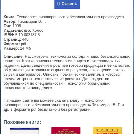
Скачать
▼
Книга:
Технология пивоваренного и безалкогольного производств
Автор:
Тихомиров В. Г.
Год:
1998
Издательство:
Колос
▼
ISBN:
5-10-003187-5
Страниц:
448
Формат:
pdf
Размер:
14 Мб
▼
Описание:
Рассмотрены технологии солода и пива, безалкогольных
напитков. Кратко описаны технологии спирта и ликероводочных
изделий. Даны сведения о розливе готовой продукции и ее качестве,
об утилизации вторичных сырьевых ресурсов, сокращении потерь
сырья и материалов. Описаны практические занятия, в которых
предусмотрены технологические расчеты. Для студентов
▼
обучающихся по специальности «Технология бродильных
производств и виноделие».
На нашем сайте вы можете скачать книгу «Технология
пивоваренного и безалкогольного производств» Тихомиров В. Г. и
др. в формате pdf бесплатно и без регистрации.
Похожие книги: