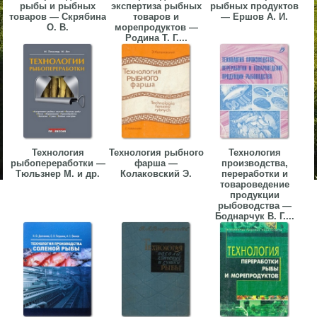
рыбы и рыбных
экспертиза рыбных
рыбных продуктов
товаров — Скрябина
товаров и
— Ершов А. И.
О. В.
морепродуктов —
Родина Т. Г....
Технология
Технология рыбного
Технология
рыбопереработки —
фарша —
производства,
Тюльзнер М. и др.
Колаковский Э.
переработки и
товароведение
продукции
рыбоводства —
Боднарчук В. Г....