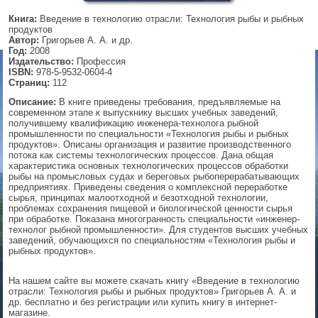
Книга:
Введение в технологию отрасли: Технология рыбы и рыбных
▼
продуктов
Автор:
Григорьев А. А. и др.
Год:
2008
Издательство:
Профессия
ISBN:
978-5-9532-0604-4
▼
Страниц:
112
Описание:
В книге приведены требования, предъявляемые на
современном этапе к выпускнику высших учебных заведений,
получившему квалификацию инженера-технолога рыбной
▼
промышленности по специальности «Технология рыбы и рыбных
продуктов». Описаны организация и развитие производственного
потока как системы технологических процессов. Дана общая
характеристика основных технологических процессов обработки
рыбы на промысловых судах и береговых рыбоперерабатывающих
предприятиях. Приведены сведения о комплексной переработке
▼
сырья, принципах малоотходной и безотходной технологии,
проблемах сохранения пищевой и биологической ценности сырья
при обработке. Показана многогранность специальности «инженер-
технолог рыбной промышленности». Для студентов высших учебных
заведений, обучающихся по специальностям «Технология рыбы и
рыбных продуктов».
На нашем сайте вы можете скачать книгу «Введение в технологию
отрасли: Технология рыбы и рыбных продуктов» Григорьев А. А. и
др. бесплатно и без регистрации или купить книгу в интернет-
магазине.