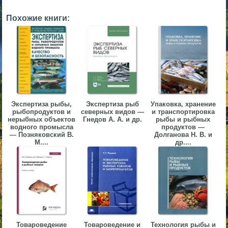
▼
Похожие книги:
▼
▼
Экспертиза рыбы,
Экспертиза рыб
Упаковка, хранение
рыбопродуктов и
северных видов —
и транспортировка
нерыбных объектов
Гнедов А. А. и др.
рыбы и рыбных
водного промысла
продуктов —
— Позняковский В.
Долганова Н. В. и
М....
др....
▼
Товароведение
Товароведение и
Технология рыбы и